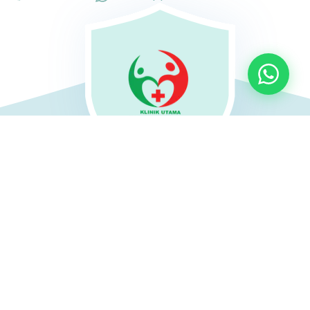
Rumah Sakit Taksim
Jl. Kiai H. Raden Ma'mun Nawawi Kp. Cikoronjo,
RT.002/RW004, Sindangmulya, Kec. Cibarusah,
Kabupaten Bekasi, Jawa Barat 17340