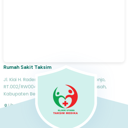
Rumah Sakit Taksim
Jl. Kiai H. Raden Ma'mun Nawawi Kp. Cikoronjo,
RT.002/RW004, Sindangmulya, Kec. Cibarusah,
Kabupaten Bekasi, Jawa Barat 17340
Lihat di OpenStreetMap
Petunjuk Arah