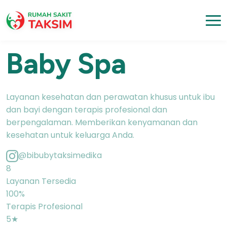
Partner Resmi
Bibu Mom &
Baby Spa
Layanan kesehatan dan perawatan khusus untuk ibu
dan bayi dengan terapis profesional dan
berpengalaman. Memberikan kenyamanan dan
kesehatan untuk keluarga Anda.
@bibubytaksimedika
8
Layanan Tersedia
100%
Terapis Profesional
5★