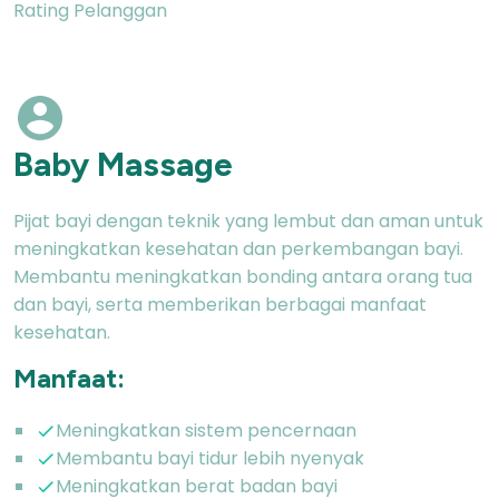
Rating Pelanggan
Baby Massage
Pijat bayi dengan teknik yang lembut dan aman untuk
meningkatkan kesehatan dan perkembangan bayi.
Membantu meningkatkan bonding antara orang tua
dan bayi, serta memberikan berbagai manfaat
kesehatan.
Manfaat:
Meningkatkan sistem pencernaan
Membantu bayi tidur lebih nyenyak
Meningkatkan berat badan bayi