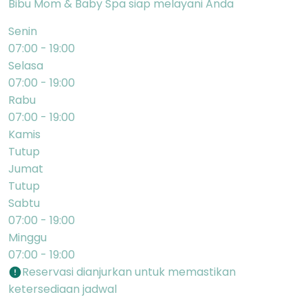
Bibu Mom & Baby Spa siap melayani Anda
Senin
07:00 - 19:00
Selasa
07:00 - 19:00
Rabu
07:00 - 19:00
Kamis
Tutup
Jumat
Tutup
Sabtu
07:00 - 19:00
Minggu
07:00 - 19:00
Reservasi dianjurkan untuk memastikan
ketersediaan jadwal