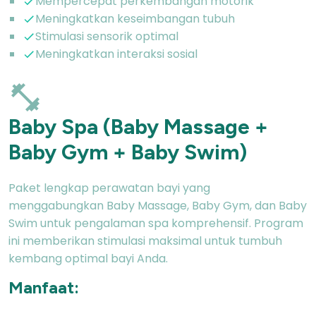
Mempercepat perkembangan motorik
Meningkatkan keseimbangan tubuh
Stimulasi sensorik optimal
Meningkatkan interaksi sosial
Baby Spa (Baby Massage +
Baby Gym + Baby Swim)
Paket lengkap perawatan bayi yang
menggabungkan Baby Massage, Baby Gym, dan Baby
Swim untuk pengalaman spa komprehensif. Program
ini memberikan stimulasi maksimal untuk tumbuh
kembang optimal bayi Anda.
Manfaat: