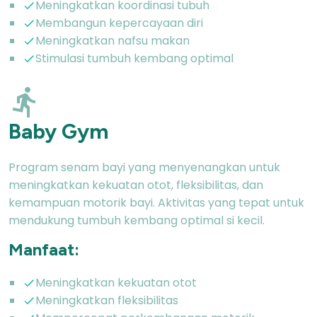
Meningkatkan koordinasi tubuh
Membangun kepercayaan diri
Meningkatkan nafsu makan
Stimulasi tumbuh kembang optimal
Baby Gym
Program senam bayi yang menyenangkan untuk
meningkatkan kekuatan otot, fleksibilitas, dan
kemampuan motorik bayi. Aktivitas yang tepat untuk
mendukung tumbuh kembang optimal si kecil.
Manfaat:
Meningkatkan kekuatan otot
Meningkatkan fleksibilitas