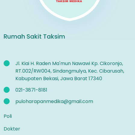
Rumah Sakit Taksim
Jl. Kiai H. Raden Ma'mun Nawawi Kp. Cikoronjo,
RT.002/RW004, Sindangmulya, Kec. Cibarusah,
Kabupaten Bekasi, Jawa Barat 17340
021-3871-8181
puloharapanmedika@gmail.com
Poli
Dokter