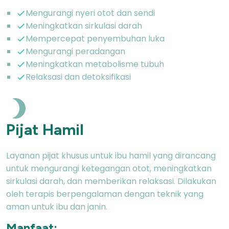
Mengurangi nyeri otot dan sendi
Meningkatkan sirkulasi darah
Mempercepat penyembuhan luka
Mengurangi peradangan
Meningkatkan metabolisme tubuh
Relaksasi dan detoksifikasi
Pijat Hamil
Layanan pijat khusus untuk ibu hamil yang dirancang
untuk mengurangi ketegangan otot, meningkatkan
sirkulasi darah, dan memberikan relaksasi. Dilakukan
oleh terapis berpengalaman dengan teknik yang
aman untuk ibu dan janin.
Manfaat: