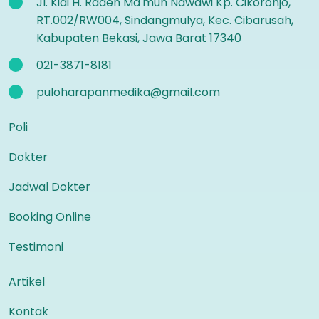
Jl. Kiai H. Raden Ma'mun Nawawi Kp. Cikoronjo,
RT.002/RW004, Sindangmulya, Kec. Cibarusah,
Kabupaten Bekasi, Jawa Barat 17340
021-3871-8181
puloharapanmedika@gmail.com
Poli
Dokter
Jadwal Dokter
Booking Online
Testimoni
Artikel
Kontak